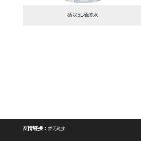
硒汉5L桶装水
友情链接：
暂无链接