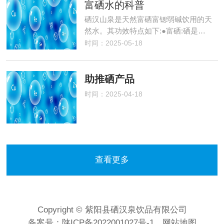
富硒水的科普
硒汉山泉是天然富硒富锶弱碱饮用的天
然水。其功效特点如下:●富硒:硒是…
时间：2025-05-18
助推硒产品
时间：2025-04-18
查看更多
Copyright © 紫阳县硒汉泉饮品有限公司
备案号：
陕ICP备2022001027号-1
网站地图