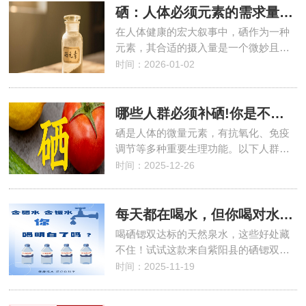
硒：人体必须元素的需求量探究
在人体健康的宏大叙事中，硒作为一种
元素，其合适的摄入量是一个微妙且…
时间：2026-01-02
哪些人群必须补硒!你是不是其中之一?
硒是人体的微量元素，有抗氧化、免疫
调节等多种重要生理功能。以下人群…
时间：2025-12-26
每天都在喝水，但你喝对水了吗？
喝硒锶双达标的天然泉水，这些好处藏
不住！试试这款来自紫阳县的硒锶双…
时间：2025-11-19